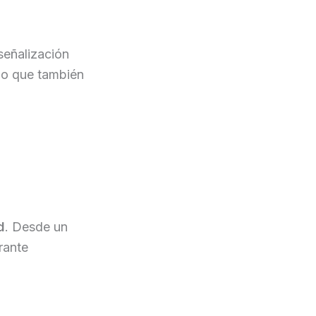
señalización
ino que también
d
. Desde un
rante