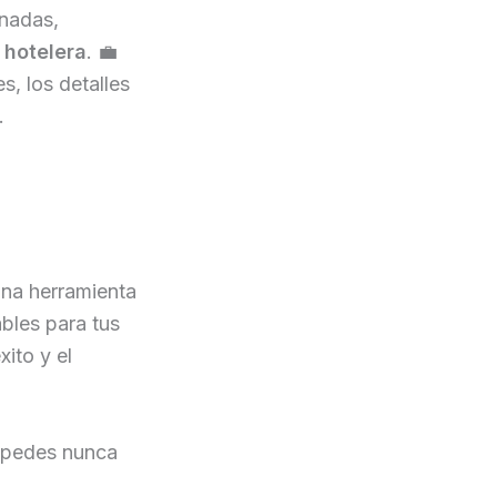
onadas,
 hotelera
. 💼
, los detalles
.
una herramienta
ables para tus
ito y el
éspedes nunca