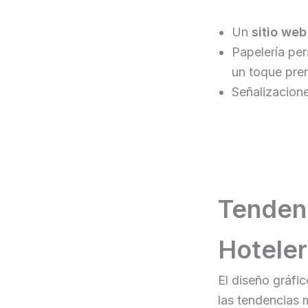
Un
sitio web
Papelería pe
un toque pre
Señalizacione
Tendenc
Hotele
El diseño gráfic
las tendencias 