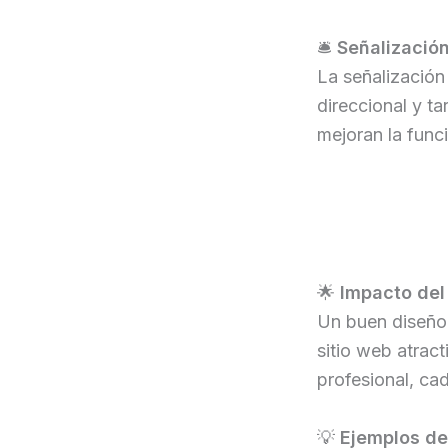
🛎️
Señalizació
La señalización
direccional y t
mejoran la funci
🌟
Impacto del
Un buen diseño 
sitio web atrac
profesional, ca
💡
Ejemplos de