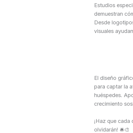
Estudios espec
demuestran cómo
Desde logotipos
visuales ayudan
El diseño gráfic
para captar la a
huéspedes. Apos
crecimiento sost
¡Haz que cada d
olvidarán! 🛎️🎨