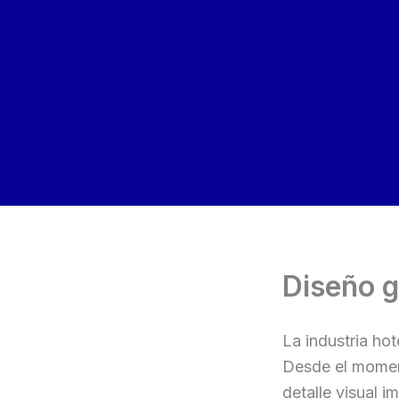
Ir
al
contenido
Diseño g
La industria hot
Desde el momen
detalle visual 