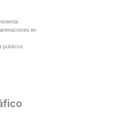
biental.
 animaciones en
a públicos
áfico