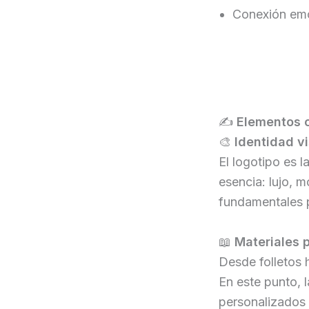
Conexión emoc
✍️
Elementos c
🎨
Identidad vi
El logotipo es l
esencia: lujo, 
fundamentales 
📖
Materiales 
Desde folletos h
En este punto,
personalizados 