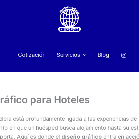
Cotización
Servicios
Blog
ráfico para Hoteles
elera está profundamente ligada a las experiencias de 
to en que un huésped busca alojamiento hasta su est
importa. Aquí es donde el
diseño gráfico
entra en acci