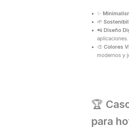
✨
Minimalis
🌱
Sostenibil
📲
Diseño Di
aplicaciones.
🎨
Colores V
modernos y j
🏆
Caso
para ho