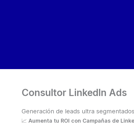
Ir
al
contenido
Consultor LinkedIn Ads
Generación de leads ultra segmentado
📈
Aumenta tu ROI con Campañas de Link