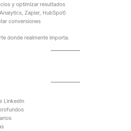
cios y optimizar resultados
nalytics, Zapier, HubSpot)
tar conversiones
erte donde realmente importa.
e LinkedIn
 profundos
arios
as