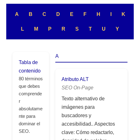
A
B
C
D
E
F
H
I
K
L
M
P
R
S
T
U
Y
A
Tabla de
contenido
80 términos
Atributo ALT
que debes
SEO On-Page
comprende
Texto alternativo de
r
imágenes para
absolutame
buscadores y
nte para
accesibilidad.. Aspectos
dominar el
SEO.
clave: Cómo redactarlo,