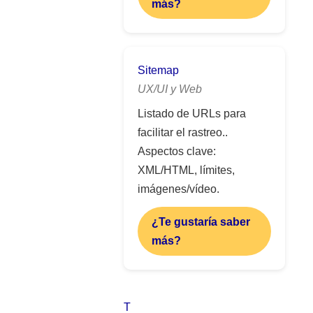
más?
Sitemap
UX/UI y Web
Listado de URLs para
facilitar el rastreo..
Aspectos clave:
XML/HTML, límites,
imágenes/vídeo.
¿Te gustaría saber
más?
T