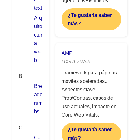
agencia, KPIs típicos.
text
¿Te gustaría saber
Arq
más?
uite
ctur
a
we
AMP
b
UX/UI y Web
Framework para páginas
B
móviles aceleradas..
Bre
Aspectos clave:
adc
Pros/Contras, casos de
rum
uso actuales, impacto en
bs
Core Web Vitals.
C
¿Te gustaría saber
Ca
más?