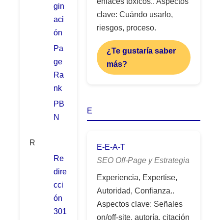
enlaces tóxicos.. Aspectos
gin
clave: Cuándo usarlo,
aci
riesgos, proceso.
ón
Pa
¿Te gustaría saber
ge
más?
Ra
nk
PB
E
N
R
E-E-A-T
Re
SEO Off-Page y Estrategia
dire
Experiencia, Expertise,
cci
Autoridad, Confianza..
ón
Aspectos clave: Señales
301
on/off-site, autoría, citación