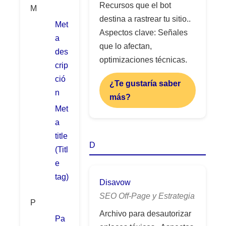
Recursos que el bot
M
destina a rastrear tu sitio..
Met
Aspectos clave: Señales
a
que lo afectan,
des
optimizaciones técnicas.
crip
ció
¿Te gustaría saber
n
más?
Met
a
title
D
(Titl
e
tag)
Disavow
SEO Off-Page y Estrategia
P
Archivo para desautorizar
Pa