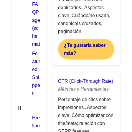
FA
duplicados.. Aspectos
QP
clave: Cuándo/no usarla,
age
canonicals cruzados,
(sc
paginación.
he
ma)
¿Te gustaría saber
más?
Fe
atur
ed
Sni
CTR (Click-Through Rate)
ppe
Métricas y Herramientas
t
Porcentaje de clics sobre
impresiones.. Aspectos
H
clave: Cómo optimizar con
Hre
title/meta; relación con
flan
SERP features.