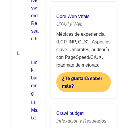
yw
ord
Core Web Vitals
Re
UX/UI y Web
sea
Métricas de experiencia
rch
(LCP, INP, CLS).. Aspectos
clave: Umbrales, auditoría
L
con PageSpeed/CrUX,
Lin
roadmap de mejoras.
k
buil
¿Te gustaría saber
din
más?
g
LL
Ms.
Crawl budget
txt
Indexación y Resultados