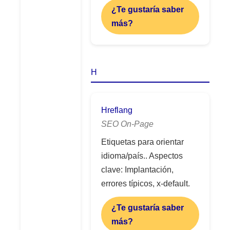
¿Te gustaría saber
más?
H
Hreflang
SEO On-Page
Etiquetas para orientar
idioma/país.. Aspectos
clave: Implantación,
errores típicos, x-default.
¿Te gustaría saber
más?