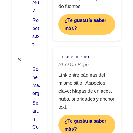
/30
de fuentes.
2
Ro
¿Te gustaría saber
bot
más?
s.tx
t
Enlace interno
S
SEO On-Page
Sc
Link entre páginas del
he
mismo sitio.. Aspectos
ma.
clave: Mapas de enlaces,
org
hubs, prioridades y anchor
Se
text.
arc
h
¿Te gustaría saber
Co
más?