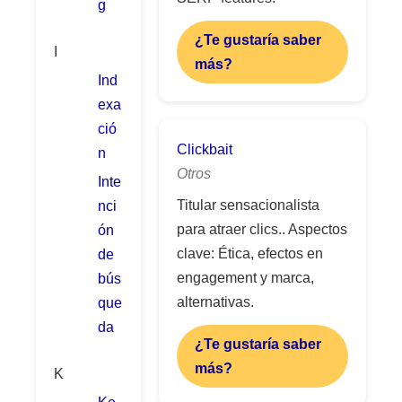
g
¿Te gustaría saber
I
más?
Ind
exa
ció
Clickbait
n
Otros
Inte
Titular sensacionalista
nci
para atraer clics.. Aspectos
ón
clave: Ética, efectos en
de
engagement y marca,
bús
alternativas.
que
da
¿Te gustaría saber
más?
K
Ke