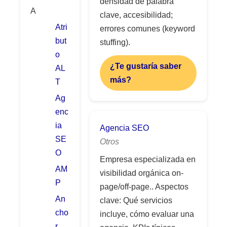
densidad de palabra
A
clave, accesibilidad;
Atri
errores comunes (keyword
but
stuffing).
o
¿Te gustaría saber
AL
más?
T
Ag
enc
ia
Agencia SEO
SE
Otros
O
Empresa especializada en
AM
visibilidad orgánica on-
P
page/off-page.. Aspectos
An
clave: Qué servicios
cho
incluye, cómo evaluar una
r