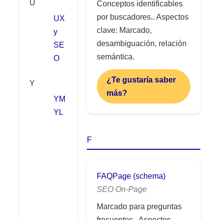
U
Conceptos identificables
por buscadores.. Aspectos
UX
clave: Marcado,
y
desambiguación, relación
SE
semántica.
O
¿Te gustaría saber
Y
más?
YM
YL
F
FAQPage (schema)
SEO On-Page
Marcado para preguntas
frecuentes.. Aspectos