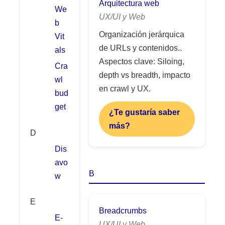
Arquitectura web
We
UX/UI y Web
b
Organización jerárquica
Vit
de URLs y contenidos..
als
Aspectos clave: Siloing,
Cra
depth vs breadth, impacto
wl
en crawl y UX.
bud
get
¿Te gustaría saber
más?
D
Dis
avo
B
w
E
Breadcrumbs
E-
UX/UI y Web