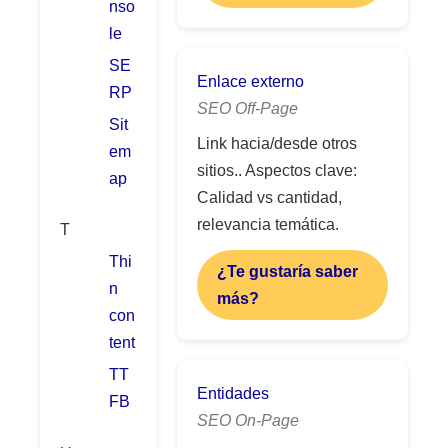
nso
le
SE
Enlace externo
RP
SEO Off-Page
Sit
Link hacia/desde otros
em
sitios.. Aspectos clave:
ap
Calidad vs cantidad,
relevancia temática.
T
Thi
¿Te gustaría saber
n
más?
con
tent
TT
Entidades
FB
SEO On-Page