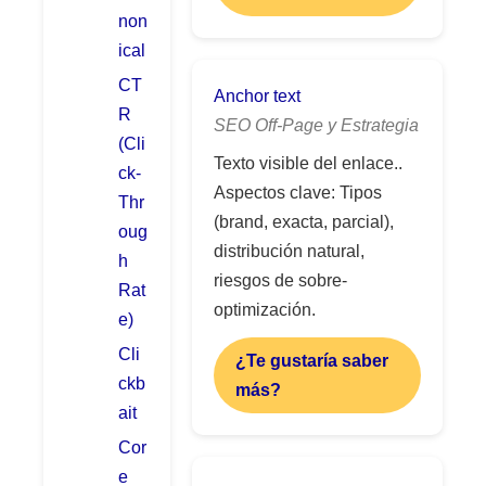
non
ical
CT
Anchor text
R
SEO Off-Page y Estrategia
(Cli
Texto visible del enlace..
ck-
Aspectos clave: Tipos
Thr
(brand, exacta, parcial),
oug
distribución natural,
h
riesgos de sobre-
Rat
optimización.
e)
Cli
¿Te gustaría saber
ckb
más?
ait
Cor
e